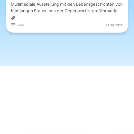
Multimediale Ausstellung mit den Lebensgeschichten von
fünf jungen Frauen aus der Gegenwart in großformatigen
Porträts und persönlichen Videointerviews zu den
Themen Mut, Glaube und Hoffnung und der Rolle von
3 min
30.06.2026
Frauen in Kirche und Gesellschaft
Herzlich
Willkommen
bei 5.MD – Medien
und Digitalität