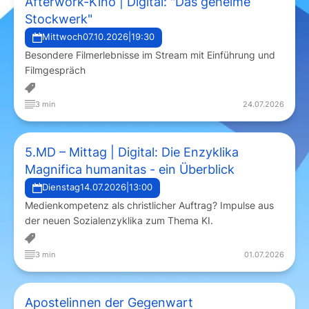
Afterwork-Kino | Digital: "Das geheime
Stockwerk"
Mittwoch
07.10.2026
|
19:30
Besondere Filmerlebnisse im Stream mit Einführung und
Filmgespräch
3 min
24.07.2026
5.MD – Mittag | Digital: Die Enzyklika
Magnifica humanitas - ein Überblick
Dienstag
14.07.2026
|
13:00
Medienkompetenz als christlicher Auftrag? Impulse aus
der neuen Sozialenzyklika zum Thema KI.
3 min
01.07.2026
Apostelinnen der Gegenwart