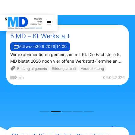
5.MD – KI-Werkstatt
Mittwoch
30.9.2026
|
14:00
Wir experimentieren gemeinsam mit KI. Die Fachstelle 5.
MD bietet 2026 noch vier offene Werkstatt-Termine an.
Merken Sie sich die Termine bereits jetzt vor!
Bildung allgemein
Bildungsarbeit
Veranstaltung
04.04.2026
5 min
6
n