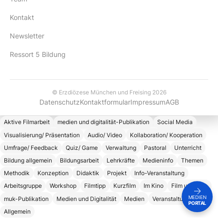
Kontakt
Newsletter
Ressort 5 Bildung
© Erzdiözese München und Freising 2026
Datenschutz
Kontaktformular
Impressum
AGB
Aktive Filmarbeit
medien und digitalität-Publikation
Social Media
Visualisierung/ Präsentation
Audio/ Video
Kollaboration/ Kooperation
Umfrage/ Feedback
Quiz/ Game
Verwaltung
Pastoral
Unterricht
Bildung allgemein
Bildungsarbeit
Lehrkräfte
Medieninfo
Themen
Methodik
Konzeption
Didaktik
Projekt
Info-Veranstaltung
Arbeitsgruppe
Workshop
Filmtipp
Kurzfilm
Im Kino
Film und Kino
MEDIEN
muk-Publikation
Medien und Digitalität
Medien
Veranstaltung
PORTAL
Allgemein