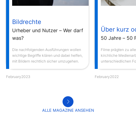
Bildrechte
Über kurz o
Urheber und Nutzer – Wer darf
was?
50 Jahre – 50 
Die nachfolgenden Ausführungen wollen
Filme prägten zu alle
wichtige Begriffe klären und dabei helfen,
kirchliche Medienarb
mit Bildern rechtlich sicher umzugehen.
unterschiedlichen F
von Einsatzmöglichke
(in der Regel bis ca. 
February
2023
February
2022
‚abendfüllender‘ Lang
Dokumentarfilm.
ALLE MAGAZINE ANSEHEN