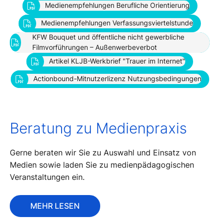
Medienempfehlungen Berufliche Orientierung
Medienempfehlungen Berufliche Orientierung
Medienempfehlungen Verfassungsviertelstunde
Medienempfehlungen Verfassungsviertelstunde
KFW Bouquet und öffentliche nicht gewerbliche
KFW Bouquet und öffentliche nicht gewerbliche
Filmvorführungen – Außenwerbeverbot
Filmvorführungen – Außenwerbeverbot
Artikel KLJB-Werkbrief "Trauer im Internet"
Artikel KLJB-Werkbrief "Trauer im Internet"
Actionbound-Mitnutzerlizenz Nutzungsbedingungen
Actionbound-Mitnutzerlizenz Nutzungsbedingungen
Beratung zu Medienpraxis
Gerne beraten wir Sie zu Auswahl und Einsatz von
Medien sowie laden Sie zu medienpädagogischen
Veranstaltungen ein.
MEHR LESEN