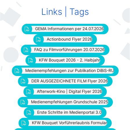
Links | Tags
GEMA Informationen per 24.07.2026
GEMA Informationen per 24.07.2026
Actionbound Flyer 2026
Actionbound Flyer 2026
FAQ zu Filmvorführungen 20.07.2026
FAQ zu Filmvorführungen 20.07.2026
KFW Bouquet 2026 - 2. Halbjahr
KFW Bouquet 2026 - 2. Halbjahr
Medienempfehlungen zur Publikation DiBiS-RU
Medienempfehlungen zur Publikation DiBiS-RU
DER AUSGEZEICHNETE FILM Flyer 2026
DER AUSGEZEICHNETE FILM Flyer 2026
Afterwork-Kino | Digital Flyer 2026
Afterwork-Kino | Digital Flyer 2026
Medienempfehlungen Grundschule 2025
Medienempfehlungen Grundschule 2025
Erste Schritte im Medienportal 3.0
Erste Schritte im Medienportal 3.0
KFW Bouquet Vorführerlaubnis Formular
KFW Bouquet Vorführerlaubnis Formular