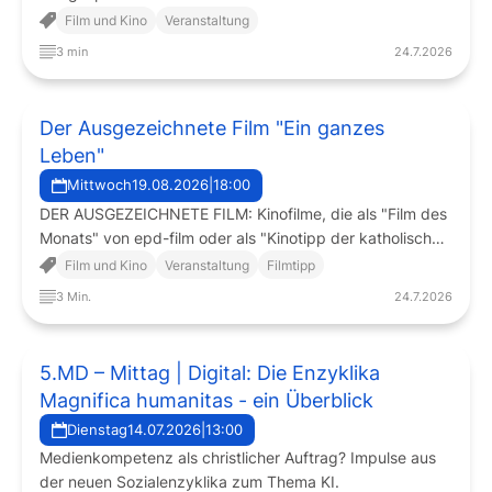
Film und Kino
Veranstaltung
3 min
24.7.2026
Der Ausgezeichnete Film "Ein ganzes
Leben"
Mittwoch
19.08.2026
|
18:00
DER AUSGEZEICHNETE FILM: Kinofilme, die als "Film des
Monats" von epd-film oder als "Kinotipp der katholischen
Filmkritik" des Filmdienstes ausgezeichnet wurden oder
Film und Kino
Veranstaltung
Filmtipp
ein anderer ausgezeichneter Film, werden im Kino Neues
3 Min.
24.7.2026
Rottmann mit einer Einführung und einem anschließenden
Filmgespräch präsentiert. An jedem dritten Mittwoch im
Monat.
5.MD – Mittag | Digital: Die Enzyklika
Magnifica humanitas - ein Überblick
Dienstag
14.07.2026
|
13:00
Medienkompetenz als christlicher Auftrag? Impulse aus
der neuen Sozialenzyklika zum Thema KI.