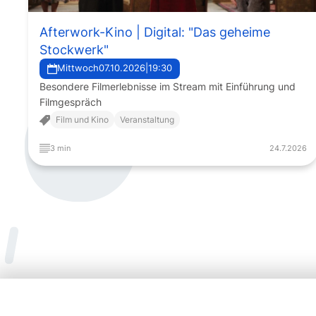
Afterwork-Kino | Digital: "Das geheime
Stockwerk"
Mittwoch
07.10.2026
|
19:30
Besondere Filmerlebnisse im Stream mit Einführung und
Filmgespräch
Film und Kino
Veranstaltung
3 min
24.7.2026