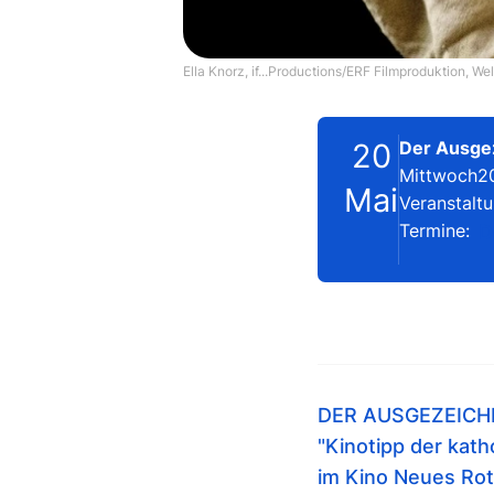
Ella Knorz, if...Productions/ERF Filmproduktion, We
20
Der Ausgez
Mittwoch
2
Mai
Veranstaltu
Termine:
D
DER AUSGEZEICHNET
"Kinotipp der kat
im Kino Neues Rot