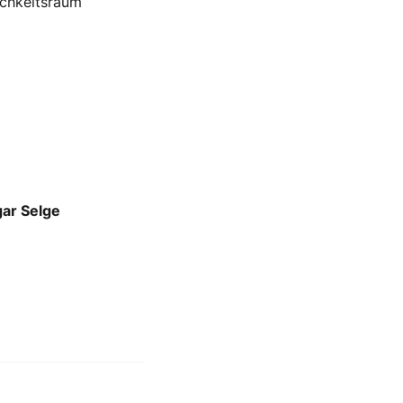
ichkeitsraum
gar Selge