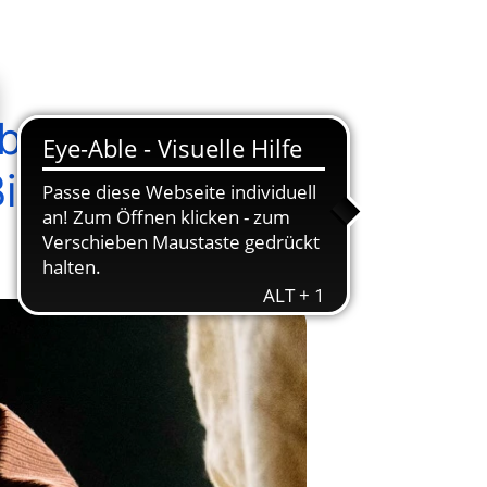
bniz -
ildes"