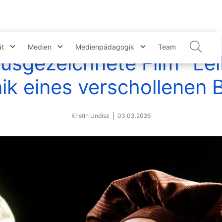
ät
Medien
Medienpädagogik
Team
usgezeichnete Film "Lei
ik eines verschollenen B
Kristin Undisz
03.03.2026