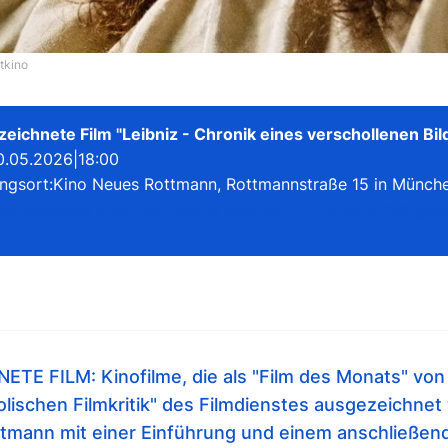
ltkino
eichnete Film "Leibniz - Chronik eines verschollenen Bil
0.05.2026
|
18:00
ngsort:
Kino Neues Rottmann, Rottmannstraße 15 in Münch
er nächste Film der Reihe wird am 17. Juni 2026 gez
E FILM: Kinofilme, die als "Film des Monats" von 
holischen Filmkritik" des Filmdienstes ausgezeichne
tmann mit einer Einführung und einem anschließen