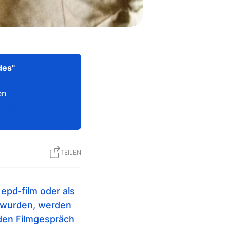
des"
en
eigt.
TEILEN
epd-film oder als
t wurden, werden
den Filmgespräch