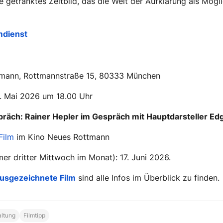
e getränktes Zeitbild, das die Welt der Aufklärung als Mögl
lmdienst
tmann, Rottmannstraße 15, 80333 München
. Mai 2026 um 18.00 Uhr
räch: Rainer Hepler im Gespräch mit Hauptdarsteller Ed
Film
im Kino Neues Rottmann
er dritter Mittwoch im Monat): 17. Juni 2026.
usgezeichnete Film
sind alle Infos im Überblick zu finden.
altung
Filmtipp