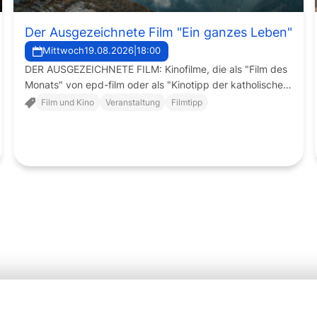
Der Ausgezeichnete Film "Ein ganzes Leben"
Mittwoch
19.08.2026
|
18:00
DER AUSGEZEICHNETE FILM: Kinofilme, die als "Film des
Monats" von epd-film oder als "Kinotipp der katholischen
Filmkritik" des Filmdienstes ausgezeichnet wurden oder
Film und Kino
Veranstaltung
Filmtipp
ein anderer ausgezeichneter Film, werden im Kino Neues
Rottmann mit einer Einführung und einem anschließenden
Filmgespräch präsentiert. An jedem dritten Mittwoch im
Monat.
3 Min.
24.7.2026