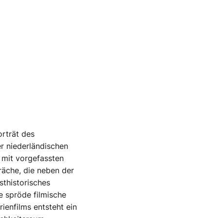
orträt des
er niederländischen
t mit vorgefassten
äche, die neben der
sthistorisches
ie spröde filmische
ienfilms entsteht ein