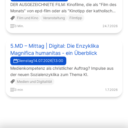
DER AUSGEZEICHNETE FILM: Kinofilme, die als "Film des
Monats" von epd-film oder als "Kinotipp der katholischen
Filmkritik" des Filmdienstes ausgezeichnet wurden oder
Film und Kino
Veranstaltung
Filmtipp
ein anderer ausgezeichneter Film, werden im Kino Neues
3 Min.
24.7.2026
Rottmann mit einer Einführung und einem anschließenden
Filmgespräch präsentiert. An jedem dritten Mittwoch im
Monat.
5.MD – Mittag | Digital: Die Enzyklika
Magnifica humanitas - ein Überblick
Dienstag
14.07.2026
|
13:00
Medienkompetenz als christlicher Auftrag? Impulse aus
der neuen Sozialenzyklika zum Thema KI.
Medien und Digitalität
3 min
1.7.2026