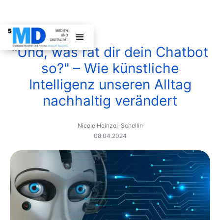
"Und, was rät dir dein Chatbot
so?" – Wie künstliche
Intelligenz unseren Alltag
nachhaltig verändert
Nicole Heinzel-Schellin
08.04.2024