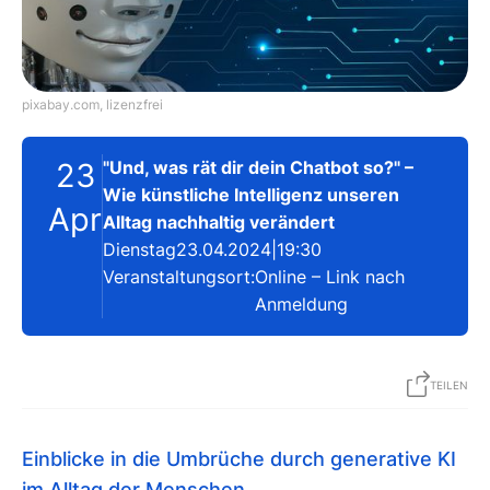
pixabay.com, lizenzfrei
23
"Und, was rät dir dein Chatbot so?" –
Wie künstliche Intelligenz unseren
Apr
Alltag nachhaltig verändert
Dienstag
23.04.2024
|
19:30
Veranstaltungsort:
Online – Link nach
Anmeldung
TEILEN
Einblicke in die Umbrüche durch generative KI
im Alltag der Menschen