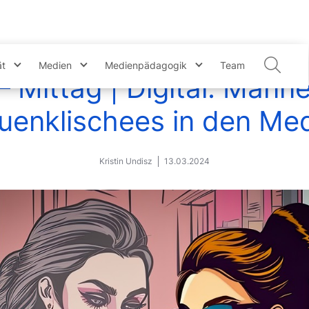
ät
Medien
Medienpädagogik
Team
 Mittag | Digital: Männ
uenklischees in den Me
Kristin Undisz
13.03.2024