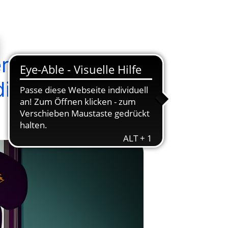
er- und
dien