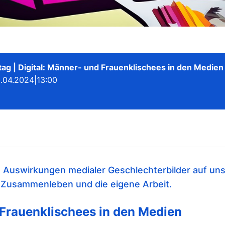
tag | Digital: Männer- und Frauenklischees in den Medien
.04.2024
|
13:00
e Auswirkungen medialer Geschlechterbilder auf un
s Zusammenleben und die eigene Arbeit.
Frauenklischees in den Medien