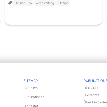
Filmkritik" des Filmdienstes ausgezeichnet wurden oder
Film und Kino
Veranstaltung
Filmtipp
ein anderer ausgezeichneter Film, werden im Kino Neues
Rottmann mit einer Einführung und einem anschließenden
Filmgespräch präsentiert. An jedem dritten Mittwoch im
Monat.
3 Min.
24.7.2026
SITEMAP
PUBLIKATION
Aktuelles
DiBiS_RU
Bildrechte
Publikationen
Über kurz oder
Digitalität