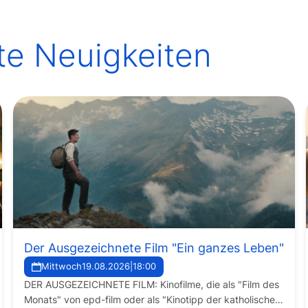
te Neuigkeiten
Der Ausgezeichnete Film "Ein ganzes Leben"
Mittwoch
19.08.2026
|
18:00
DER AUSGEZEICHNETE FILM: Kinofilme, die als "Film des
Monats" von epd-film oder als "Kinotipp der katholischen