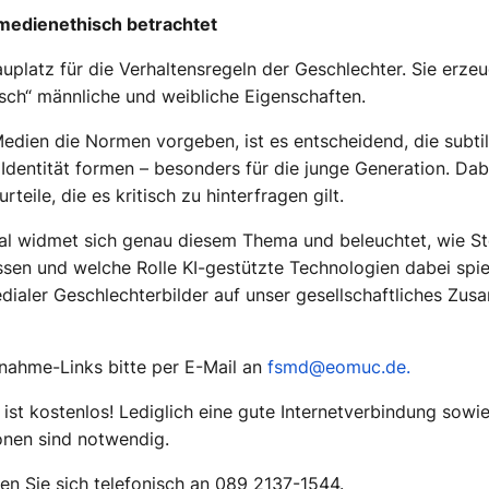
medienethisch betrachtet
uplatz für die Verhaltensregeln der Geschlechter. Sie erze
isch“ männliche und weibliche Eigenschaften.
 Medien die Normen vorgeben, ist es entscheidend, die subt
 Identität formen – besonders für die junge Generation. D
teile, die es kritisch zu hinterfragen gilt.
tal widmet sich genau diesem Thema und beleuchtet, wie S
ssen und welche Rolle KI-gestützte Technologien dabei spie
ialer Geschlechterbilder auf unser gesellschaftliches Zu
nahme-Links bitte per E-Mail an
fsmd@eomuc.de‍.
ist kostenlos! Lediglich eine gute Internetverbindung sowie
onen sind notwendig.
n Sie sich telefonisch an 089 2137-1544.