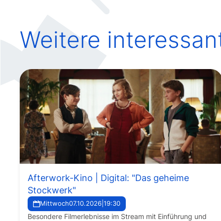
Weitere interessan
Afterwork-Kino | Digital: "Das geheime
Stockwerk"
Mittwoch
07.10.2026
|
19:30
Besondere Filmerlebnisse im Stream mit Einführung und