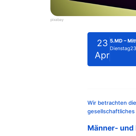
pixabay
23
5.MD – Mit
Dienstag
23
Apr
Wir betrachten di
gesellschaftliche
Männer- und 