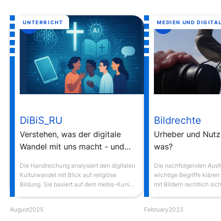
UNTERRICHT
MEDIEN UND DIGITA
7
6
DiBiS_RU
Bildrechte
Verstehen, was der digitale
Urheber und Nutz
Wandel mit uns macht - und
was?
wie religiöse Bildung darauf
Die Handreichung analysiert den digitalen
Die nachfolgenden Ausf
antworten kann
Kulturwandel mit Blick auf religiöse
wichtige Begriffe klären
Bildung. Sie basiert auf dem mebis-Kurs
mit Bildern rechtlich si
"Digitale Bildung im Seminar
Religionsunterricht".
August
2025
February
2023