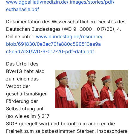
www.dgpalliativmedizin.de/ images/stories/pdf/
euthanasie.pdf
Dokumentation des Wissenschaftlichen Dienstes des
Deutschen Bundestages (WD 9- 3000 - 017/20), 4.
Online unter:
www.bundestag.de/resource/
blob/691830/0e3ec70fa880c590513aa9a
c5e5d7d3f/WD-9-017-20-pdf-data.pdf
Das Urteil des
BVerfG hebt also
zum einen das
Verbot der
geschäftsmäßigen
Förderung der
Selbsttötung auf
(so wie es im § 217
StGB geregelt war) und betont zum anderen die
Freiheit zum selbstbestimmten Sterben, insbesondere