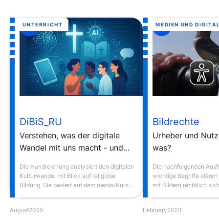
UNTERRICHT
MEDIEN UND DIGITA
7
6
DiBiS_RU
Bildrechte
Verstehen, was der digitale
Urheber und Nutz
Wandel mit uns macht - und
was?
wie religiöse Bildung darauf
Die Handreichung analysiert den digitalen
Die nachfolgenden Ausf
antworten kann
Kulturwandel mit Blick auf religiöse
wichtige Begriffe klären
Bildung. Sie basiert auf dem mebis-Kurs
mit Bildern rechtlich si
"Digitale Bildung im Seminar
Religionsunterricht".
August
2025
February
2023